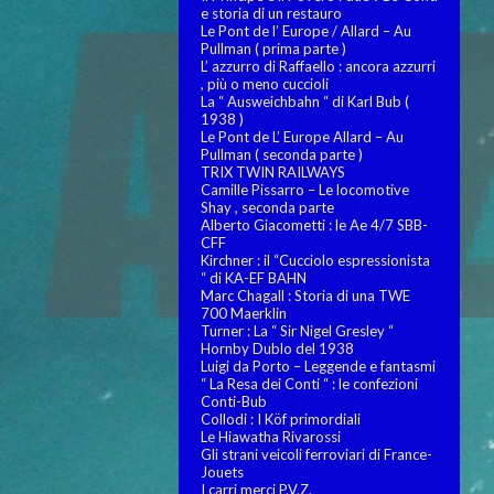
e storia di un restauro
Le Pont de l’ Europe / Allard – Au
Pullman ( prima parte )
L’ azzurro di Raffaello : ancora azzurri
, più o meno cuccioli
La “ Ausweichbahn “ di Karl Bub (
1938 )
Le Pont de L’ Europe Allard – Au
Pullman ( seconda parte )
TRIX TWIN RAILWAYS
Camille Pissarro – Le locomotive
Shay , seconda parte
Alberto Giacometti : le Ae 4/7 SBB-
CFF
Kirchner : il “Cucciolo espressionista
“ di KA-EF BAHN
Marc Chagall : Storia di una TWE
700 Maerklin
Turner : La “ Sir Nigel Gresley “
Hornby Dublo del 1938
Luigi da Porto – Leggende e fantasmi
“ La Resa dei Conti “ : le confezioni
Conti-Bub
Collodi : I Köf primordiali
Le Hiawatha Rivarossi
Gli strani veicoli ferroviari di France-
Jouets
I carri merci P.V.Z.