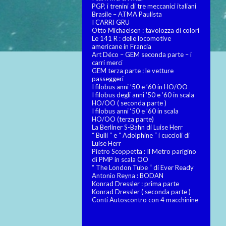
PGP, i trenini di tre meccanici italiani
Brasile – ATMA Paulista
I CARRI GRU
Otto Michaelsen : tavolozza di colori
Le 141 R : delle locomotive
americane in Francia
Art Déco – GEM seconda parte – i
carri merci
GEM terza parte : le vetture
passeggeri
I filobus anni ’50 e ’60 in HO/OO
I filobus degli anni ’50 e ’60 in scala
HO/OO ( seconda parte )
I filobus anni ‘50 e ’60 in scala
HO/OO (terza parte)
La Berliner S-Bahn di Luise Herr
“ Bulli “ e “ Adolphine “ i cuccioli di
Luise Herr
Pietro Scoppetta : Il Metro parigino
di PMP in scala OO
“ The London Tube “ di Ever Ready
Antonio Reyna : BODAN
Konrad Dressler : prima parte
Konrad Dressler ( seconda parte )
Conti Autoscontro con 4 macchinine