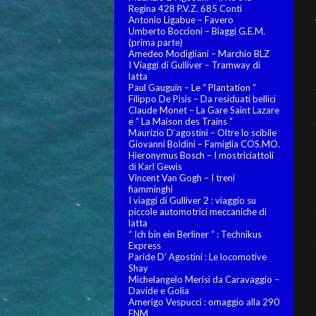
Regina 428 P.V.Z. 685 Conti
Antonio Ligabue – Favero
Umberto Boccioni – Biaggi G.E.M.
(prima parte)
Amedeo Modigliani – Marchio BLZ
I Viaggi di Gulliver – Tramway di
latta
Paul Gauguin – Le “ Plantation “
Filippo De Pisis – Da residuati bellici
Claude Monet – La Gare Saint Lazare
e “ La Maison des Trains “
Maurizio D’agostini – Oltre lo scibile
Giovanni Boldini – Famiglia COS.MO.
Hieronymus Bosch – I mostriciattoli
di Karl Gewis
Vincent Van Gogh – I treni
fiamminghi
I viaggi di Gulliver 2 : viaggio su
piccole automotrici meccaniche di
latta
“ Ich bin ein Berliner “ : Technikus
Express
Paride D’ Agostini : Le locomotive
Shay
Michelangelo Merisi da Caravaggio –
Davide e Golia
Amerigo Vespucci : omaggio alla 290
FNM