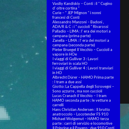
Vasiliy Kandiskiy – Conti : il “ Cugino
d’ oltre cortina “
Curie – “ JEP Mignon “ i nonni
francesi di Conti
Alessandro Manzoni – Badoni ,
ADA/R & C : i “ cuccioli “ Rivarossi
Palladio – LIMA : l’ era dei motori a
campana (prima parte)
Zanella – LIMA : l’ era dei motori a
campana (seconda parte)
Pieter Bruegel Il Vecchio – Cuccioli a
vapore in HOe
I viaggi di Gulliver 3 : Lavori
ferroviari in scala HO
I viaggi di Gulliver 4 : Lavori tranviari
in HO
Albrecht Dürer – HAMO Prima parte
: I tram a due assi
Giotto: La Cappella degli Scrovegni –
Sono azzurre , ma non cuccioli
Lucas Cranach il Vecchio – I tram
HAMO seconda parte : le vetture a
carrelli
Hans Christian Andersen : Il brutto
anatroccolo – Locotender FS 910
Michael Wolgemut – HAMO terza
parte : carri di servizio e locomotive
Il Principe e il Povero : due 910 Conti