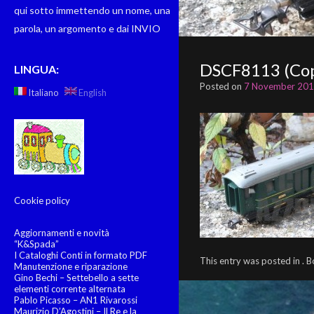
qui sotto immettendo un nome, una
parola, un argomento e dai INVIO
DSCF8113 (Cop
LINGUA:
Posted on
7 November 20
Italiano
English
Cookie policy
Aggiornamenti e novità
“K&Spada”
I Cataloghi Conti in formato PDF
This entry was posted in .
Manutenzione e riparazione
Gino Bechi – Settebello a sette
elementi corrente alternata
Pablo Picasso – AN1 Rivarossi
Maurizio D’Agostini – Il Re e la