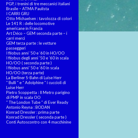
PGP, i trenini di tre meccanici italiani
Brasile – ATMA Paulista
I CARRI GRU
Otto Michaelsen : tavolozza di colori
Le 141 R : delle locomotive
americane in Francia
Art Déco – GEM seconda parte – i
carri merci
GEM terza parte : le vetture
passeggeri
I filobus anni ’50 e ’60 in HO/OO
I filobus degli anni ’50 e ’60 in scala
HO/OO ( seconda parte )
I filobus anni ‘50 e ’60 in scala
HO/OO (terza parte)
La Berliner S-Bahn di Luise Herr
“ Bulli “ e “ Adolphine “ i cuccioli di
Luise Herr
Pietro Scoppetta : Il Metro parigino
di PMP in scala OO
“ The London Tube “ di Ever Ready
Antonio Reyna : BODAN
Konrad Dressler : prima parte
Konrad Dressler ( seconda parte )
Conti Autoscontro con 4 macchinine