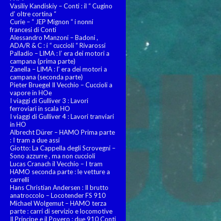
Vasiliy Kandiskiy – Conti : il “ Cugino
d’ oltre cortina “
Curie – “ JEP Mignon “ i nonni
francesi di Conti
Alessandro Manzoni – Badoni ,
ADA/R & C : i “ cuccioli “ Rivarossi
Palladio – LIMA : l’ era dei motori a
campana (prima parte)
Zanella – LIMA : l’ era dei motori a
campana (seconda parte)
Pieter Bruegel Il Vecchio – Cuccioli a
vapore in HOe
I viaggi di Gulliver 3 : Lavori
ferroviari in scala HO
I viaggi di Gulliver 4 : Lavori tranviari
in HO
Albrecht Dürer – HAMO Prima parte
: I tram a due assi
Giotto: La Cappella degli Scrovegni –
Sono azzurre , ma non cuccioli
Lucas Cranach il Vecchio – I tram
HAMO seconda parte : le vetture a
carrelli
Hans Christian Andersen : Il brutto
anatroccolo – Locotender FS 910
Michael Wolgemut – HAMO terza
parte : carri di servizio e locomotive
Il Principe e il Povero : due 910 Conti