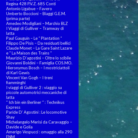
Regina 428 P.V.Z. 685 Conti
Antonio Ligabue – Favero
Umberto Boccioni – Biaggi G.E.M.
(prima parte)
Amedeo Modigliani – Marchio BLZ
I Viaggi di Gulliver – Tramway di
latta
Paul Gauguin – Le “ Plantation “
Filippo De Pisis – Da residuati bellici
Claude Monet – La Gare Saint Lazare
e “ La Maison des Trains “
Maurizio D’agostini – Oltre lo scibile
Giovanni Boldini – Famiglia COS.MO.
Hieronymus Bosch – I mostriciattoli
di Karl Gewis
Vincent Van Gogh – I treni
fiamminghi
I viaggi di Gulliver 2 : viaggio su
piccole automotrici meccaniche di
latta
“ Ich bin ein Berliner “ : Technikus
Express
Paride D’ Agostini : Le locomotive
Shay
Michelangelo Merisi da Caravaggio –
Davide e Golia
Amerigo Vespucci : omaggio alla 290
FNM