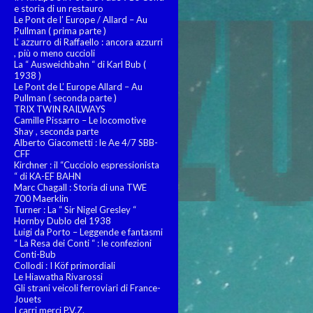
e storia di un restauro
Le Pont de l’ Europe / Allard – Au
Pullman ( prima parte )
L’ azzurro di Raffaello : ancora azzurri
, più o meno cuccioli
La “ Ausweichbahn “ di Karl Bub (
1938 )
Le Pont de L’ Europe Allard – Au
Pullman ( seconda parte )
TRIX TWIN RAILWAYS
Camille Pissarro – Le locomotive
Shay , seconda parte
Alberto Giacometti : le Ae 4/7 SBB-
CFF
Kirchner : il “Cucciolo espressionista
“ di KA-EF BAHN
Marc Chagall : Storia di una TWE
700 Maerklin
Turner : La “ Sir Nigel Gresley “
Hornby Dublo del 1938
Luigi da Porto – Leggende e fantasmi
“ La Resa dei Conti “ : le confezioni
Conti-Bub
Collodi : I Köf primordiali
Le Hiawatha Rivarossi
Gli strani veicoli ferroviari di France-
Jouets
I carri merci P.V.Z.