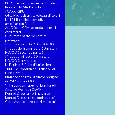
PGP, i trenini di tre meccanici italiani
Brasile – ATMA Paulista
I CARRI GRU
Otto Michaelsen : tavolozza di colori
Le 141 R : delle locomotive
americane in Francia
Art Déco – GEM seconda parte – i
carri merci
GEM terza parte : le vetture
passeggeri
I filobus anni ’50 e ’60 in HO/OO
I filobus degli anni ’50 e ’60 in scala
HO/OO ( seconda parte )
I filobus anni ‘50 e ’60 in scala
HO/OO (terza parte)
La Berliner S-Bahn di Luise Herr
“ Bulli “ e “ Adolphine “ i cuccioli di
Luise Herr
Pietro Scoppetta : Il Metro parigino
di PMP in scala OO
“ The London Tube “ di Ever Ready
Antonio Reyna : BODAN
Konrad Dressler : prima parte
Konrad Dressler ( seconda parte )
Conti Autoscontro con 4 macchinine