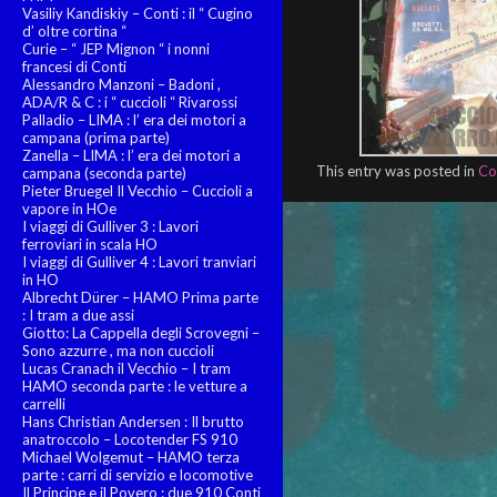
Vasiliy Kandiskiy – Conti : il “ Cugino
d’ oltre cortina “
Curie – “ JEP Mignon “ i nonni
francesi di Conti
Alessandro Manzoni – Badoni ,
ADA/R & C : i “ cuccioli “ Rivarossi
Palladio – LIMA : l’ era dei motori a
campana (prima parte)
Zanella – LIMA : l’ era dei motori a
This entry was posted in
Co
campana (seconda parte)
Pieter Bruegel Il Vecchio – Cuccioli a
vapore in HOe
I viaggi di Gulliver 3 : Lavori
ferroviari in scala HO
I viaggi di Gulliver 4 : Lavori tranviari
in HO
Albrecht Dürer – HAMO Prima parte
: I tram a due assi
Giotto: La Cappella degli Scrovegni –
Sono azzurre , ma non cuccioli
Lucas Cranach il Vecchio – I tram
HAMO seconda parte : le vetture a
carrelli
Hans Christian Andersen : Il brutto
anatroccolo – Locotender FS 910
Michael Wolgemut – HAMO terza
parte : carri di servizio e locomotive
Il Principe e il Povero : due 910 Conti