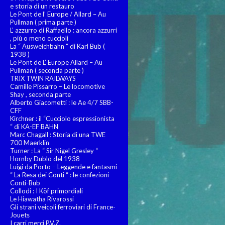
e storia di un restauro
Le Pont de l’ Europe / Allard – Au
Pullman ( prima parte )
L’ azzurro di Raffaello : ancora azzurri
, più o meno cuccioli
La “ Ausweichbahn “ di Karl Bub (
1938 )
Le Pont de L’ Europe Allard – Au
Pullman ( seconda parte )
TRIX TWIN RAILWAYS
Camille Pissarro – Le locomotive
Shay , seconda parte
Alberto Giacometti : le Ae 4/7 SBB-
CFF
Kirchner : il “Cucciolo espressionista
“ di KA-EF BAHN
Marc Chagall : Storia di una TWE
700 Maerklin
Turner : La “ Sir Nigel Gresley “
Hornby Dublo del 1938
Luigi da Porto – Leggende e fantasmi
“ La Resa dei Conti “ : le confezioni
Conti-Bub
Collodi : I Köf primordiali
Le Hiawatha Rivarossi
Gli strani veicoli ferroviari di France-
Jouets
I carri merci P.V.Z.