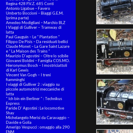
Regina 428 P.V.Z. 685 Conti
Antonio Ligabue – Favero
Umberto Boccioni – Biaggi G.E.M.
(prima parte)
Amedeo Modigliani – Marchio BLZ
I Viaggi di Gulliver – Tramway di
latta
Paul Gauguin – Le “ Plantation “
Filippo De Pisis – Da residuati bellici
Claude Monet – La Gare Saint Lazare
e “ La Maison des Trains “
Maurizio D’agostini – Oltre lo scibile
Giovanni Boldini – Famiglia COS.MO.
Hieronymus Bosch – I mostriciattoli
di Karl Gewis
Vincent Van Gogh – I treni
fiamminghi
I viaggi di Gulliver 2 : viaggio su
piccole automotrici meccaniche di
latta
“ Ich bin ein Berliner “ : Technikus
Express
Paride D’ Agostini : Le locomotive
Shay
Michelangelo Merisi da Caravaggio –
Davide e Golia
Amerigo Vespucci : omaggio alla 290
FNM