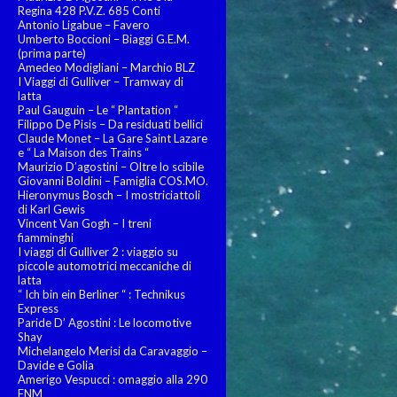
Regina 428 P.V.Z. 685 Conti
Antonio Ligabue – Favero
Umberto Boccioni – Biaggi G.E.M.
(prima parte)
Amedeo Modigliani – Marchio BLZ
I Viaggi di Gulliver – Tramway di
latta
Paul Gauguin – Le “ Plantation “
Filippo De Pisis – Da residuati bellici
Claude Monet – La Gare Saint Lazare
e “ La Maison des Trains “
Maurizio D’agostini – Oltre lo scibile
Giovanni Boldini – Famiglia COS.MO.
Hieronymus Bosch – I mostriciattoli
di Karl Gewis
Vincent Van Gogh – I treni
fiamminghi
I viaggi di Gulliver 2 : viaggio su
piccole automotrici meccaniche di
latta
“ Ich bin ein Berliner “ : Technikus
Express
Paride D’ Agostini : Le locomotive
Shay
Michelangelo Merisi da Caravaggio –
Davide e Golia
Amerigo Vespucci : omaggio alla 290
FNM