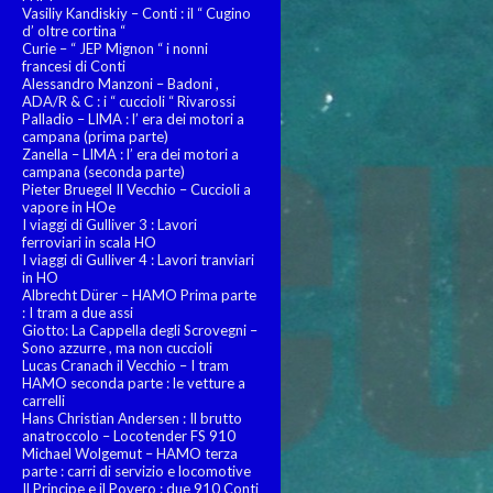
Vasiliy Kandiskiy – Conti : il “ Cugino
d’ oltre cortina “
Curie – “ JEP Mignon “ i nonni
francesi di Conti
Alessandro Manzoni – Badoni ,
ADA/R & C : i “ cuccioli “ Rivarossi
Palladio – LIMA : l’ era dei motori a
campana (prima parte)
Zanella – LIMA : l’ era dei motori a
campana (seconda parte)
Pieter Bruegel Il Vecchio – Cuccioli a
vapore in HOe
I viaggi di Gulliver 3 : Lavori
ferroviari in scala HO
I viaggi di Gulliver 4 : Lavori tranviari
in HO
Albrecht Dürer – HAMO Prima parte
: I tram a due assi
Giotto: La Cappella degli Scrovegni –
Sono azzurre , ma non cuccioli
Lucas Cranach il Vecchio – I tram
HAMO seconda parte : le vetture a
carrelli
Hans Christian Andersen : Il brutto
anatroccolo – Locotender FS 910
Michael Wolgemut – HAMO terza
parte : carri di servizio e locomotive
Il Principe e il Povero : due 910 Conti