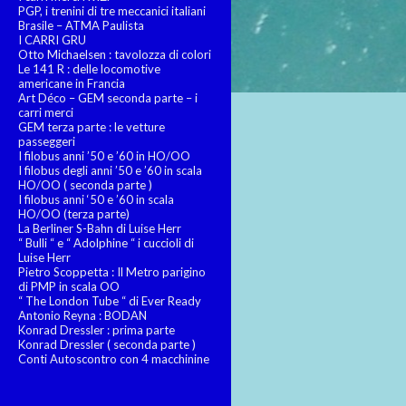
PGP, i trenini di tre meccanici italiani
Brasile – ATMA Paulista
I CARRI GRU
Otto Michaelsen : tavolozza di colori
Le 141 R : delle locomotive
americane in Francia
Art Déco – GEM seconda parte – i
carri merci
GEM terza parte : le vetture
passeggeri
I filobus anni ’50 e ’60 in HO/OO
I filobus degli anni ’50 e ’60 in scala
HO/OO ( seconda parte )
I filobus anni ‘50 e ’60 in scala
HO/OO (terza parte)
La Berliner S-Bahn di Luise Herr
“ Bulli “ e “ Adolphine “ i cuccioli di
Luise Herr
Pietro Scoppetta : Il Metro parigino
di PMP in scala OO
“ The London Tube “ di Ever Ready
Antonio Reyna : BODAN
Konrad Dressler : prima parte
Konrad Dressler ( seconda parte )
Conti Autoscontro con 4 macchinine