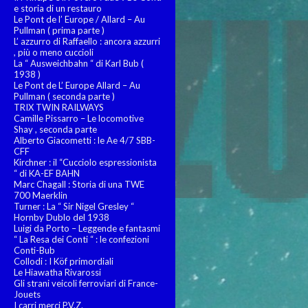
e storia di un restauro
Le Pont de l’ Europe / Allard – Au
Pullman ( prima parte )
L’ azzurro di Raffaello : ancora azzurri
, più o meno cuccioli
La “ Ausweichbahn “ di Karl Bub (
1938 )
Le Pont de L’ Europe Allard – Au
Pullman ( seconda parte )
TRIX TWIN RAILWAYS
Camille Pissarro – Le locomotive
Shay , seconda parte
Alberto Giacometti : le Ae 4/7 SBB-
CFF
Kirchner : il “Cucciolo espressionista
“ di KA-EF BAHN
Marc Chagall : Storia di una TWE
700 Maerklin
Turner : La “ Sir Nigel Gresley “
Hornby Dublo del 1938
Luigi da Porto – Leggende e fantasmi
“ La Resa dei Conti “ : le confezioni
Conti-Bub
Collodi : I Köf primordiali
Le Hiawatha Rivarossi
Gli strani veicoli ferroviari di France-
Jouets
I carri merci P.V.Z.