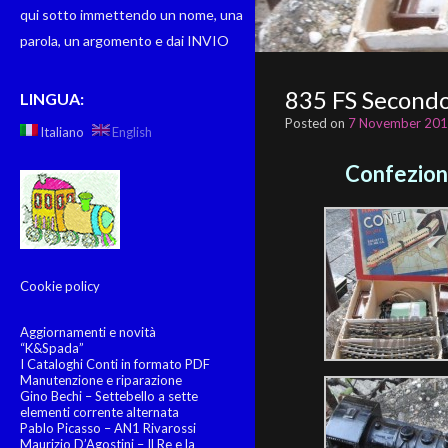
qui sotto immettendo un nome, una
parola, un argomento e dai INVIO
835 FS Secondo
LINGUA:
Posted on
7 November 20
Italiano
English
Confezione
Cookie policy
Aggiornamenti e novità
“K&Spada”
I Cataloghi Conti in formato PDF
Manutenzione e riparazione
Gino Bechi – Settebello a sette
elementi corrente alternata
Pablo Picasso – AN1 Rivarossi
Maurizio D’Agostini – Il Re e la