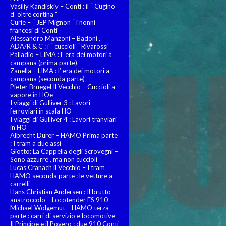
Vasiliy Kandiskiy – Conti : il “ Cugino
d’ oltre cortina “
Curie – “ JEP Mignon “ i nonni
francesi di Conti
Alessandro Manzoni – Badoni ,
ADA/R & C : i “ cuccioli “ Rivarossi
Palladio – LIMA : l’ era dei motori a
campana (prima parte)
Zanella – LIMA : l’ era dei motori a
campana (seconda parte)
Pieter Bruegel Il Vecchio – Cuccioli a
vapore in HOe
I viaggi di Gulliver 3 : Lavori
ferroviari in scala HO
I viaggi di Gulliver 4 : Lavori tranviari
in HO
Albrecht Dürer – HAMO Prima parte
: I tram a due assi
Giotto: La Cappella degli Scrovegni –
Sono azzurre , ma non cuccioli
Lucas Cranach il Vecchio – I tram
HAMO seconda parte : le vetture a
carrelli
Hans Christian Andersen : Il brutto
anatroccolo – Locotender FS 910
Michael Wolgemut – HAMO terza
parte : carri di servizio e locomotive
Il Principe e il Povero : due 910 Conti