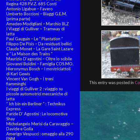
Regina 428 P.V.Z. 685 Conti
Antonio Ligabue – Favero
Umberto Boccioni – Biaggi G.E.M.
(prima parte)
Amedeo Modigliani – Marchio BLZ
I Viaggi di Gulliver – Tramway di
latta
Paul Gauguin – Le “ Plantation “
Filippo De Pisis – Da residuati bellici
Claude Monet – La Gare Saint Lazare
e “ La Maison des Trains “
Maurizio D’agostini – Oltre lo scibile
Giovanni Boldini – Famiglia COS.MO.
Hieronymus Bosch – I mostriciattoli
di Karl Gewis
Vincent Van Gogh – I treni
This entry was posted in
Co
fiamminghi
I viaggi di Gulliver 2 : viaggio su
piccole automotrici meccaniche di
latta
“ Ich bin ein Berliner “ : Technikus
Express
Paride D’ Agostini : Le locomotive
Shay
Michelangelo Merisi da Caravaggio –
Davide e Golia
Amerigo Vespucci : omaggio alla 290
FNM