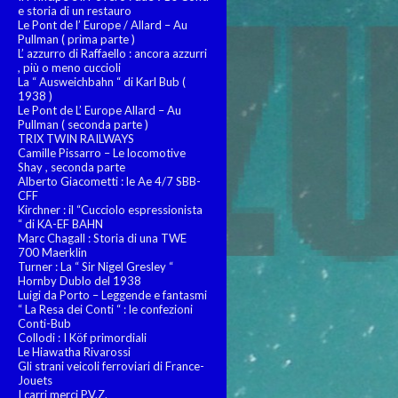
e storia di un restauro
Le Pont de l’ Europe / Allard – Au
Pullman ( prima parte )
L’ azzurro di Raffaello : ancora azzurri
, più o meno cuccioli
La “ Ausweichbahn “ di Karl Bub (
1938 )
Le Pont de L’ Europe Allard – Au
Pullman ( seconda parte )
TRIX TWIN RAILWAYS
Camille Pissarro – Le locomotive
Shay , seconda parte
Alberto Giacometti : le Ae 4/7 SBB-
CFF
Kirchner : il “Cucciolo espressionista
“ di KA-EF BAHN
Marc Chagall : Storia di una TWE
700 Maerklin
Turner : La “ Sir Nigel Gresley “
Hornby Dublo del 1938
Luigi da Porto – Leggende e fantasmi
“ La Resa dei Conti “ : le confezioni
Conti-Bub
Collodi : I Köf primordiali
Le Hiawatha Rivarossi
Gli strani veicoli ferroviari di France-
Jouets
I carri merci P.V.Z.