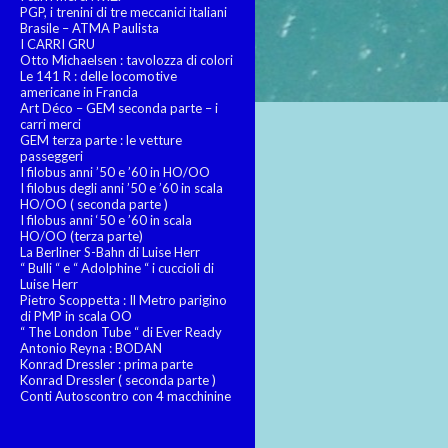
PGP, i trenini di tre meccanici italiani
Brasile – ATMA Paulista
I CARRI GRU
Otto Michaelsen : tavolozza di colori
Le 141 R : delle locomotive
americane in Francia
Art Déco – GEM seconda parte – i
carri merci
GEM terza parte : le vetture
passeggeri
I filobus anni ’50 e ’60 in HO/OO
I filobus degli anni ’50 e ’60 in scala
HO/OO ( seconda parte )
I filobus anni ‘50 e ’60 in scala
HO/OO (terza parte)
La Berliner S-Bahn di Luise Herr
“ Bulli “ e “ Adolphine “ i cuccioli di
Luise Herr
Pietro Scoppetta : Il Metro parigino
di PMP in scala OO
“ The London Tube “ di Ever Ready
Antonio Reyna : BODAN
Konrad Dressler : prima parte
Konrad Dressler ( seconda parte )
Conti Autoscontro con 4 macchinine