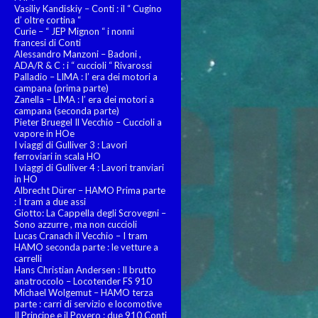
Vasiliy Kandiskiy – Conti : il “ Cugino
d’ oltre cortina “
Curie – “ JEP Mignon “ i nonni
francesi di Conti
Alessandro Manzoni – Badoni ,
ADA/R & C : i “ cuccioli “ Rivarossi
Palladio – LIMA : l’ era dei motori a
campana (prima parte)
Zanella – LIMA : l’ era dei motori a
campana (seconda parte)
Pieter Bruegel Il Vecchio – Cuccioli a
vapore in HOe
I viaggi di Gulliver 3 : Lavori
ferroviari in scala HO
I viaggi di Gulliver 4 : Lavori tranviari
in HO
Albrecht Dürer – HAMO Prima parte
: I tram a due assi
Giotto: La Cappella degli Scrovegni –
Sono azzurre , ma non cuccioli
Lucas Cranach il Vecchio – I tram
HAMO seconda parte : le vetture a
carrelli
Hans Christian Andersen : Il brutto
anatroccolo – Locotender FS 910
Michael Wolgemut – HAMO terza
parte : carri di servizio e locomotive
Il Principe e il Povero : due 910 Conti