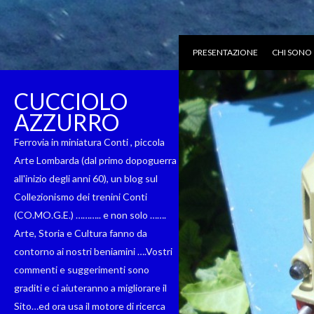
PRESENTAZIONE
CHI SONO
CUCCIOLO
AZZURRO
Ferrovia in miniatura Conti , piccola
Arte Lombarda (dal primo dopoguerra
all'inizio degli anni 60), un blog sul
Collezionismo dei trenini Conti
(CO.MO.G.E.) ……….. e non solo …….
Arte, Storia e Cultura fanno da
contorno ai nostri beniamini ….Vostri
commenti e suggerimenti sono
graditi e ci aiuteranno a migliorare il
Sito…ed ora usa il motore di ricerca