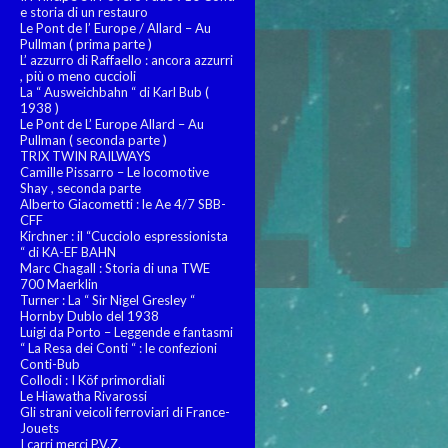
e storia di un restauro
Le Pont de l’ Europe / Allard – Au
Pullman ( prima parte )
L’ azzurro di Raffaello : ancora azzurri
, più o meno cuccioli
La “ Ausweichbahn “ di Karl Bub (
1938 )
Le Pont de L’ Europe Allard – Au
Pullman ( seconda parte )
TRIX TWIN RAILWAYS
Camille Pissarro – Le locomotive
Shay , seconda parte
Alberto Giacometti : le Ae 4/7 SBB-
CFF
Kirchner : il “Cucciolo espressionista
“ di KA-EF BAHN
Marc Chagall : Storia di una TWE
700 Maerklin
Turner : La “ Sir Nigel Gresley “
Hornby Dublo del 1938
Luigi da Porto – Leggende e fantasmi
“ La Resa dei Conti “ : le confezioni
Conti-Bub
Collodi : I Köf primordiali
Le Hiawatha Rivarossi
Gli strani veicoli ferroviari di France-
Jouets
I carri merci P.V.Z.