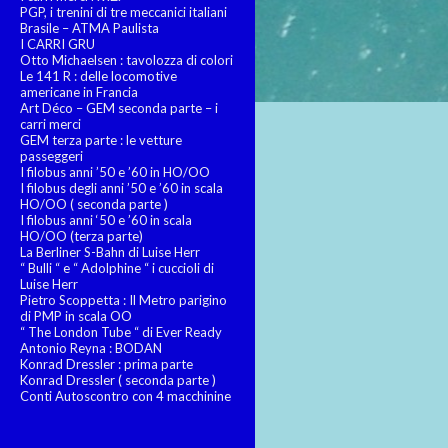
PGP, i trenini di tre meccanici italiani
Brasile – ATMA Paulista
I CARRI GRU
Otto Michaelsen : tavolozza di colori
Le 141 R : delle locomotive
americane in Francia
Art Déco – GEM seconda parte – i
carri merci
GEM terza parte : le vetture
passeggeri
I filobus anni ’50 e ’60 in HO/OO
I filobus degli anni ’50 e ’60 in scala
HO/OO ( seconda parte )
I filobus anni ‘50 e ’60 in scala
HO/OO (terza parte)
La Berliner S-Bahn di Luise Herr
“ Bulli “ e “ Adolphine “ i cuccioli di
Luise Herr
Pietro Scoppetta : Il Metro parigino
di PMP in scala OO
“ The London Tube “ di Ever Ready
Antonio Reyna : BODAN
Konrad Dressler : prima parte
Konrad Dressler ( seconda parte )
Conti Autoscontro con 4 macchinine