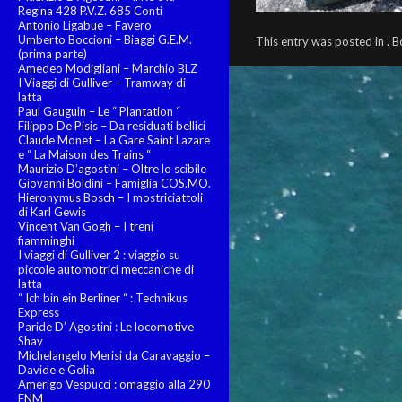
Regina 428 P.V.Z. 685 Conti
Antonio Ligabue – Favero
Umberto Boccioni – Biaggi G.E.M.
This entry was posted in .
(prima parte)
Amedeo Modigliani – Marchio BLZ
I Viaggi di Gulliver – Tramway di
latta
Paul Gauguin – Le “ Plantation “
Filippo De Pisis – Da residuati bellici
Claude Monet – La Gare Saint Lazare
e “ La Maison des Trains “
Maurizio D’agostini – Oltre lo scibile
Giovanni Boldini – Famiglia COS.MO.
Hieronymus Bosch – I mostriciattoli
di Karl Gewis
Vincent Van Gogh – I treni
fiamminghi
I viaggi di Gulliver 2 : viaggio su
piccole automotrici meccaniche di
latta
“ Ich bin ein Berliner “ : Technikus
Express
Paride D’ Agostini : Le locomotive
Shay
Michelangelo Merisi da Caravaggio –
Davide e Golia
Amerigo Vespucci : omaggio alla 290
FNM