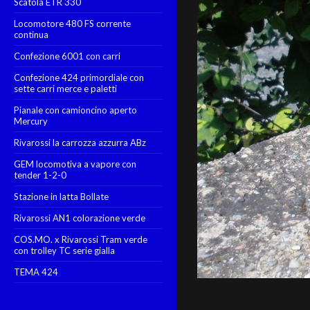
Scatola ETR 330
Locomotore 480 FS corrente
continua
Confezione 6001 con carri
Confezione 424 primordiale con
sette carri merce e paletti
Pianale con camioncino aperto
Mercury
Rivarossi la carrozza azzurra ABz
GEM locomotiva a vapore con
tender 1-2-0
Stazione in latta Bollate
Rivarossi AN1 colorazione verde
COS.MO. x Rivarossi Tram verde
con trolley TC serie gialla
TEMA 424