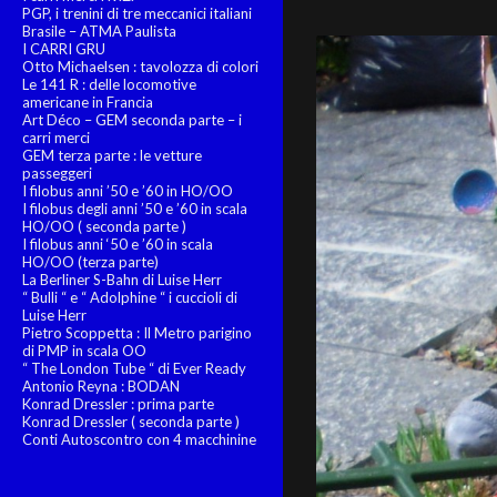
PGP, i trenini di tre meccanici italiani
Brasile – ATMA Paulista
I CARRI GRU
Otto Michaelsen : tavolozza di colori
Le 141 R : delle locomotive
americane in Francia
Art Déco – GEM seconda parte – i
carri merci
GEM terza parte : le vetture
passeggeri
I filobus anni ’50 e ’60 in HO/OO
I filobus degli anni ’50 e ’60 in scala
HO/OO ( seconda parte )
I filobus anni ‘50 e ’60 in scala
HO/OO (terza parte)
La Berliner S-Bahn di Luise Herr
“ Bulli “ e “ Adolphine “ i cuccioli di
Luise Herr
Pietro Scoppetta : Il Metro parigino
di PMP in scala OO
“ The London Tube “ di Ever Ready
Antonio Reyna : BODAN
Konrad Dressler : prima parte
Konrad Dressler ( seconda parte )
Conti Autoscontro con 4 macchinine