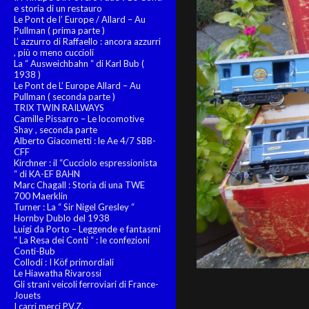
e storia di un restauro
Le Pont de l’ Europe / Allard – Au
Pullman ( prima parte )
L’ azzurro di Raffaello : ancora azzurri
, più o meno cuccioli
La “ Ausweichbahn “ di Karl Bub (
1938 )
Le Pont de L’ Europe Allard – Au
Pullman ( seconda parte )
TRIX TWIN RAILWAYS
Camille Pissarro – Le locomotive
Shay , seconda parte
Alberto Giacometti : le Ae 4/7 SBB-
CFF
Kirchner : il “Cucciolo espressionista
“ di KA-EF BAHN
Marc Chagall : Storia di una TWE
700 Maerklin
Turner : La “ Sir Nigel Gresley “
Hornby Dublo del 1938
Luigi da Porto – Leggende e fantasmi
“ La Resa dei Conti “ : le confezioni
Conti-Bub
Collodi : I Köf primordiali
Le Hiawatha Rivarossi
Gli strani veicoli ferroviari di France-
Jouets
I carri merci P.V.Z.