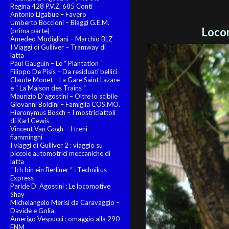
Regina 428 P.V.Z. 685 Conti
Antonio Ligabue – Favero
Umberto Boccioni – Biaggi G.E.M.
Locom
(prima parte)
Amedeo Modigliani – Marchio BLZ
I Viaggi di Gulliver – Tramway di
latta
Paul Gauguin – Le “ Plantation “
Filippo De Pisis – Da residuati bellici
Claude Monet – La Gare Saint Lazare
e “ La Maison des Trains “
Maurizio D’agostini – Oltre lo scibile
Giovanni Boldini – Famiglia COS.MO.
Hieronymus Bosch – I mostriciattoli
di Karl Gewis
Vincent Van Gogh – I treni
fiamminghi
I viaggi di Gulliver 2 : viaggio su
piccole automotrici meccaniche di
latta
“ Ich bin ein Berliner “ : Technikus
Express
Paride D’ Agostini : Le locomotive
Shay
Michelangelo Merisi da Caravaggio –
Davide e Golia
Amerigo Vespucci : omaggio alla 290
FNM