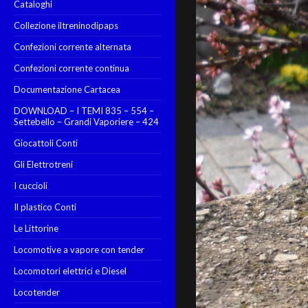
Cataloghi
Collezione iltreninodipaps
Confezioni corrente alternata
Confezioni corrente continua
Documentazione Cartacea
DOWNLOAD – I TEMI 835 – 554 –
Settebello – Grandi Vaporiere – 424
Giocattoli Conti
Gli Elettrotreni
I cuccioli
Il plastico Conti
Le Littorine
Locomotive a vapore con tender
Locomotori elettrici e Diesel
Locotender