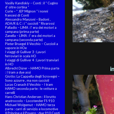
Vasiliy Kandiskiy – Conti : il “ Cugino
d’ oltre cortina “
Curie – “ JEP Mignon “ i nonni
francesi di Conti
Alessandro Manzoni – Badoni ,
ADA/R & C : i “ cuccioli “ Rivarossi
Palladio – LIMA : l’ era dei motori a
campana (prima parte)
Zanella – LIMA : l’ era dei motori a
campana (seconda parte)
Pieter Bruegel Il Vecchio – Cuccioli a
vapore in HOe
I viaggi di Gulliver 3 : Lavori
ferroviari in scala HO
I viaggi di Gulliver 4 : Lavori tranviari
in HO
i
Albrecht Dürer – HAMO Prima parte
: I tram a due assi
Giotto: La Cappella degli Scrovegni –
Sono azzurre , ma non cuccioli
Lucas Cranach il Vecchio – I tram
HAMO seconda parte : le vetture a
carrelli
Hans Christian Andersen : Il brutto
anatroccolo – Locotender FS 910
Michael Wolgemut – HAMO terza
parte : carri di servizio e locomotive
Il Principe e il Povero : due 910 Conti