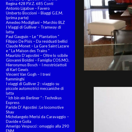
Regina 428 P.V.Z. 685 Conti
Antonio Ligabue – Favero
Umberto Boccioni – Biaggi G.E.M.
(prima parte)
Amedeo Modigliani – Marchio BLZ
I Viaggi di Gulliver – Tramway di
latta
Paul Gauguin – Le “ Plantation “
Filippo De Pisis – Da residuati bellici
Claude Monet – La Gare Saint Lazare
e “ La Maison des Trains “
Maurizio D’agostini – Oltre lo scibile
Giovanni Boldini – Famiglia COS.MO.
Hieronymus Bosch – I mostriciattoli
di Karl Gewis
Vincent Van Gogh – I treni
fiamminghi
I viaggi di Gulliver 2 : viaggio su
piccole automotrici meccaniche di
latta
“ Ich bin ein Berliner “ : Technikus
Express
Paride D’ Agostini : Le locomotive
Shay
Michelangelo Merisi da Caravaggio –
Davide e Golia
Amerigo Vespucci : omaggio alla 290
FNM