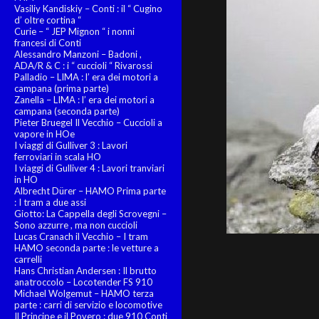
Vasiliy Kandiskiy – Conti : il “ Cugino
d’ oltre cortina “
Curie – “ JEP Mignon “ i nonni
francesi di Conti
Alessandro Manzoni – Badoni ,
ADA/R & C : i “ cuccioli “ Rivarossi
Palladio – LIMA : l’ era dei motori a
campana (prima parte)
Zanella – LIMA : l’ era dei motori a
campana (seconda parte)
Pieter Bruegel Il Vecchio – Cuccioli a
vapore in HOe
I viaggi di Gulliver 3 : Lavori
ferroviari in scala HO
I viaggi di Gulliver 4 : Lavori tranviari
in HO
Albrecht Dürer – HAMO Prima parte
: I tram a due assi
Giotto: La Cappella degli Scrovegni –
Sono azzurre , ma non cuccioli
Lucas Cranach il Vecchio – I tram
HAMO seconda parte : le vetture a
carrelli
Hans Christian Andersen : Il brutto
anatroccolo – Locotender FS 910
Michael Wolgemut – HAMO terza
parte : carri di servizio e locomotive
Il Principe e il Povero : due 910 Conti