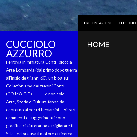
PRESENTAZIONE
CHI SONO
CUCCIOLO
HOME
AZZURRO
Ferrovia in miniatura Conti , piccola
Arte Lombarda (dal primo dopoguerra
all'inizio degli anni 60), un blog sul
Collezionismo dei trenini Conti
(CO.MO.G.E.) ……….. e non solo …….
Arte, Storia e Cultura fanno da
contorno ai nostri beniamini ….Vostri
commenti e suggerimenti sono
graditi e ci aiuteranno a migliorare il
Sito…ed ora usa il motore di ricerca