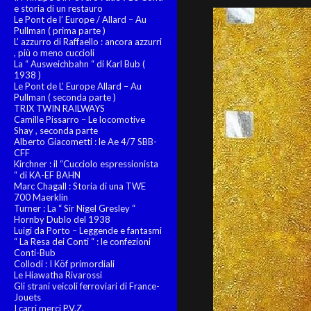
e storia di un restauro
Le Pont de l’ Europe / Allard – Au
Pullman ( prima parte )
L’ azzurro di Raffaello : ancora azzurri
, più o meno cuccioli
La “ Ausweichbahn “ di Karl Bub (
1938 )
Le Pont de L’ Europe Allard – Au
Pullman ( seconda parte )
TRIX TWIN RAILWAYS
Camille Pissarro – Le locomotive
Shay , seconda parte
Alberto Giacometti : le Ae 4/7 SBB-
CFF
Kirchner : il “Cucciolo espressionista
“ di KA-EF BAHN
Marc Chagall : Storia di una TWE
700 Maerklin
Turner : La “ Sir Nigel Gresley “
Hornby Dublo del 1938
Luigi da Porto – Leggende e fantasmi
“ La Resa dei Conti “ : le confezioni
Conti-Bub
Collodi : I Köf primordiali
Le Hiawatha Rivarossi
Gli strani veicoli ferroviari di France-
Jouets
I carri merci P.V.Z.