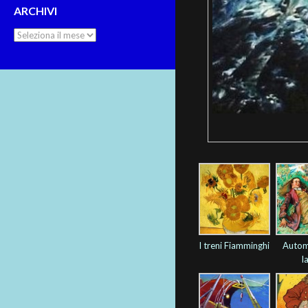
ARCHIVI
Archivi
I treni Fiamminghi
Automo
l