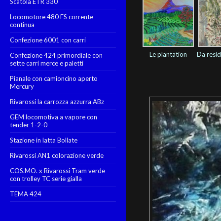
Scatola ETR 330
Locomotore 480 FS corrente
continua
Confezione 6001 con carri
Le plantation
Da residu
Confezione 424 primordiale con
sette carri merce e paletti
Pianale con camioncino aperto
Mercury
Rivarossi la carrozza azzurra ABz
GEM locomotiva a vapore con
tender 1-2-0
Stazione in latta Bollate
Rivarossi AN1 colorazione verde
COS.MO. x Rivarossi Tram verde
con trolley TC serie gialla
TEMA 424