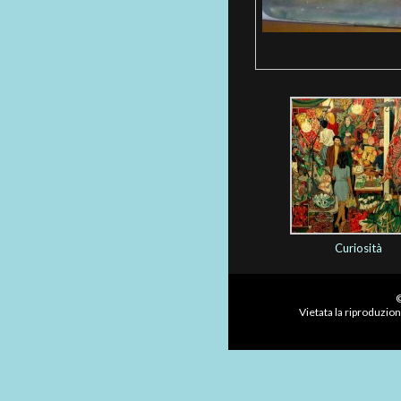
Curiosità
©
Vietata la riproduzion