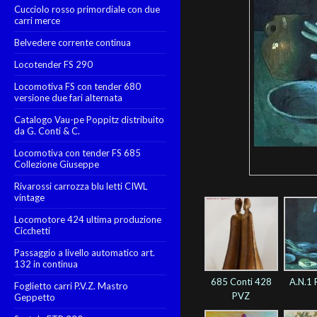
Cucciolo rosso primordiale con due
carri merce
Belvedere corrente continua
Locotender FS 290
Locomotiva FS con tender 680
versione due fari alternata
Catalogo Vau-pe Poppitz distribuito
da G. Conti & C.
Locomotiva con tender FS 685
Collezione Giuseppe
Rivarossi carrozza blu letti CIWL
vintage
Locomotore 424 ultima produzione
Cicchetti
Passaggio a livello automatico art.
132 in continua
685 Conti 428
A.N.1 
Foglietto carri P.V.Z. Mastro
PVZ
Geppetto