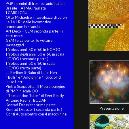
PGP, i trenini di tre meccanici italiani
Brasile – ATMA Paulista
I CARRI GRU
Otto Michaelsen : tavolozza di colori
Le 141 R : delle locomotive
americane in Francia
Art Déco – GEM seconda parte – i
carri merci
GEM terza parte : le vetture
passeggeri
I filobus anni ’50 e ’60 in HO/OO
I filobus degli anni ’50 e ’60 in scala
HO/OO ( seconda parte )
I filobus anni ‘50 e ’60 in scala
HO/OO (terza parte)
La Berliner S-Bahn di Luise Herr
“ Bulli “ e “ Adolphine “ i cuccioli di
Luise Herr
Pietro Scoppetta : Il Metro parigino
di PMP in scala OO
“ The London Tube “ di Ever Ready
Antonio Reyna : BODAN
Konrad Dressler : prima parte
Presentazione
Konrad Dressler ( seconda parte )
Conti Autoscontro con 4 macchinine