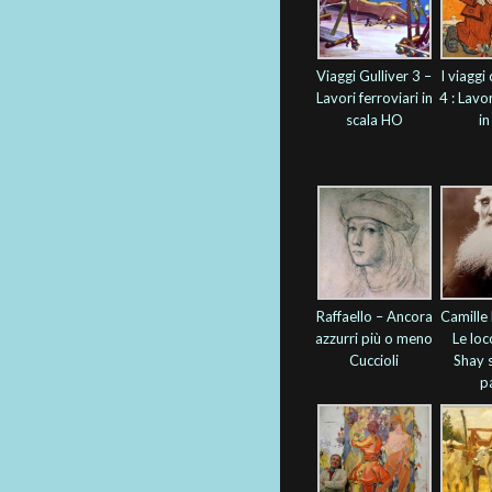
Viaggi Gulliver 3 –
I viaggi 
Lavori ferroviari in
4 : Lavor
scala HO
i
Raffaello – Ancora
Camille 
azzurri più o meno
Le lo
Cuccioli
Shay 
p