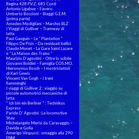
Regina 428 P.V.Z. 685 Conti
Antonio Ligabue – Favero
Umberto Boccioni – Biaggi G.E.M.
(prima parte)
Amedeo Modigliani – Marchio BLZ
I Viaggi di Gulliver – Tramway di
latta
Paul Gauguin – Le “ Plantation “
Filippo De Pisis – Da residuati bellici
Claude Monet – La Gare Saint Lazare
e “ La Maison des Trains “
Maurizio D’agostini – Oltre lo scibile
Giovanni Boldini – Famiglia COS.MO.
Hieronymus Bosch – I mostriciattoli
di Karl Gewis
Vincent Van Gogh – I treni
fiamminghi
I viaggi di Gulliver 2 : viaggio su
piccole automotrici meccaniche di
latta
“ Ich bin ein Berliner “ : Technikus
Express
Paride D’ Agostini : Le locomotive
Shay
Michelangelo Merisi da Caravaggio –
Davide e Golia
Amerigo Vespucci : omaggio alla 290
FNM