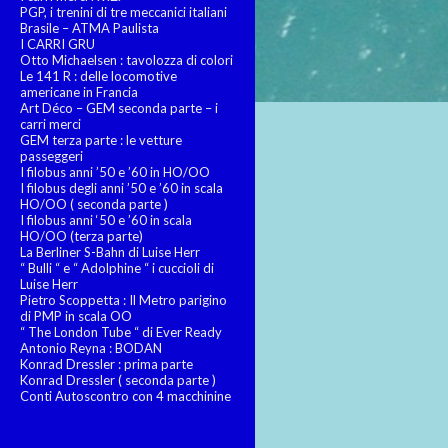
PGP, i trenini di tre meccanici italiani
Brasile – ATMA Paulista
I CARRI GRU
Otto Michaelsen : tavolozza di colori
Le 141 R : delle locomotive
americane in Francia
Art Déco – GEM seconda parte – i
carri merci
GEM terza parte : le vetture
passeggeri
I filobus anni ’50 e ’60 in HO/OO
I filobus degli anni ’50 e ’60 in scala
HO/OO ( seconda parte )
I filobus anni ‘50 e ’60 in scala
HO/OO (terza parte)
La Berliner S-Bahn di Luise Herr
“ Bulli “ e “ Adolphine “ i cuccioli di
Luise Herr
Pietro Scoppetta : Il Metro parigino
di PMP in scala OO
“ The London Tube “ di Ever Ready
Antonio Reyna : BODAN
Konrad Dressler : prima parte
Konrad Dressler ( seconda parte )
Conti Autoscontro con 4 macchinine