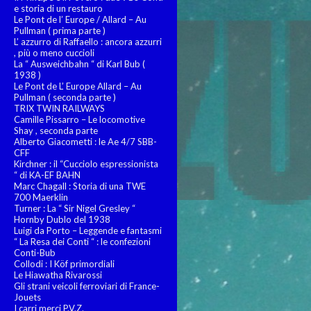
e storia di un restauro
Le Pont de l’ Europe / Allard – Au
Pullman ( prima parte )
L’ azzurro di Raffaello : ancora azzurri
, più o meno cuccioli
La “ Ausweichbahn “ di Karl Bub (
1938 )
Le Pont de L’ Europe Allard – Au
Pullman ( seconda parte )
TRIX TWIN RAILWAYS
Camille Pissarro – Le locomotive
Shay , seconda parte
Alberto Giacometti : le Ae 4/7 SBB-
CFF
Kirchner : il “Cucciolo espressionista
“ di KA-EF BAHN
Marc Chagall : Storia di una TWE
700 Maerklin
Turner : La “ Sir Nigel Gresley “
Hornby Dublo del 1938
Luigi da Porto – Leggende e fantasmi
“ La Resa dei Conti “ : le confezioni
Conti-Bub
Collodi : I Köf primordiali
Le Hiawatha Rivarossi
Gli strani veicoli ferroviari di France-
Jouets
I carri merci P.V.Z.