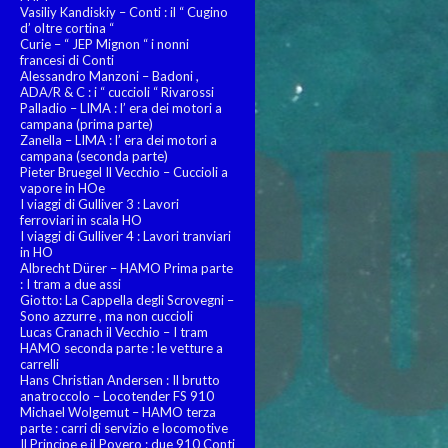
Vasiliy Kandiskiy – Conti : il “ Cugino
d’ oltre cortina “
Curie – “ JEP Mignon “ i nonni
francesi di Conti
Alessandro Manzoni – Badoni ,
ADA/R & C : i “ cuccioli “ Rivarossi
Palladio – LIMA : l’ era dei motori a
campana (prima parte)
Zanella – LIMA : l’ era dei motori a
campana (seconda parte)
Pieter Bruegel Il Vecchio – Cuccioli a
vapore in HOe
I viaggi di Gulliver 3 : Lavori
ferroviari in scala HO
I viaggi di Gulliver 4 : Lavori tranviari
in HO
Albrecht Dürer – HAMO Prima parte
: I tram a due assi
Giotto: La Cappella degli Scrovegni –
Sono azzurre , ma non cuccioli
Lucas Cranach il Vecchio – I tram
HAMO seconda parte : le vetture a
carrelli
Hans Christian Andersen : Il brutto
anatroccolo – Locotender FS 910
Michael Wolgemut – HAMO terza
parte : carri di servizio e locomotive
Il Principe e il Povero : due 910 Conti