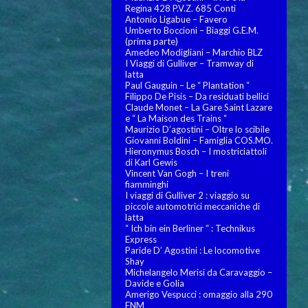
Regina 428 P.V.Z. 685 Conti
Antonio Ligabue – Favero
Umberto Boccioni – Biaggi G.E.M.
(prima parte)
Amedeo Modigliani – Marchio BLZ
I Viaggi di Gulliver – Tramway di
latta
Paul Gauguin – Le “ Plantation “
Filippo De Pisis – Da residuati bellici
Claude Monet – La Gare Saint Lazare
e “ La Maison des Trains “
Maurizio D’agostini – Oltre lo scibile
Giovanni Boldini – Famiglia COS.MO.
Hieronymus Bosch – I mostriciattoli
di Karl Gewis
Vincent Van Gogh – I treni
fiamminghi
I viaggi di Gulliver 2 : viaggio su
piccole automotrici meccaniche di
latta
“ Ich bin ein Berliner “ : Technikus
Express
Paride D’ Agostini : Le locomotive
Shay
Michelangelo Merisi da Caravaggio –
Davide e Golia
Amerigo Vespucci : omaggio alla 290
FNM