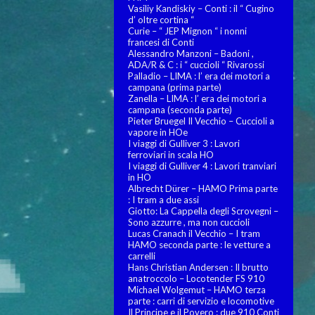
Vasiliy Kandiskiy – Conti : il “ Cugino
d’ oltre cortina “
Curie – “ JEP Mignon “ i nonni
francesi di Conti
Alessandro Manzoni – Badoni ,
ADA/R & C : i “ cuccioli “ Rivarossi
Palladio – LIMA : l’ era dei motori a
campana (prima parte)
Zanella – LIMA : l’ era dei motori a
campana (seconda parte)
Pieter Bruegel Il Vecchio – Cuccioli a
vapore in HOe
I viaggi di Gulliver 3 : Lavori
ferroviari in scala HO
I viaggi di Gulliver 4 : Lavori tranviari
in HO
Albrecht Dürer – HAMO Prima parte
: I tram a due assi
Giotto: La Cappella degli Scrovegni –
Sono azzurre , ma non cuccioli
Lucas Cranach il Vecchio – I tram
HAMO seconda parte : le vetture a
carrelli
Hans Christian Andersen : Il brutto
anatroccolo – Locotender FS 910
Michael Wolgemut – HAMO terza
parte : carri di servizio e locomotive
Il Principe e il Povero : due 910 Conti