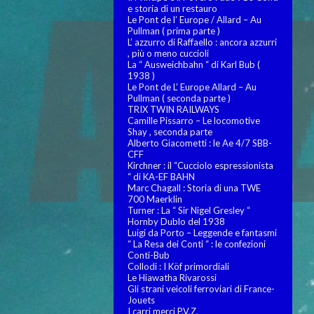
e storia di un restauro
Le Pont de l’ Europe / Allard – Au
Pullman ( prima parte )
L’ azzurro di Raffaello : ancora azzurri
, più o meno cuccioli
La “ Ausweichbahn “ di Karl Bub (
1938 )
Le Pont de L’ Europe Allard – Au
Pullman ( seconda parte )
TRIX TWIN RAILWAYS
Camille Pissarro – Le locomotive
Shay , seconda parte
Alberto Giacometti : le Ae 4/7 SBB-
CFF
Kirchner : il “Cucciolo espressionista
“ di KA-EF BAHN
Marc Chagall : Storia di una TWE
700 Maerklin
Turner : La “ Sir Nigel Gresley “
Hornby Dublo del 1938
Luigi da Porto – Leggende e fantasmi
“ La Resa dei Conti “ : le confezioni
Conti-Bub
Collodi : I Köf primordiali
Le Hiawatha Rivarossi
Gli strani veicoli ferroviari di France-
Jouets
I carri merci P.V.Z.