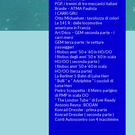
PGP, i trenini di tre meccanici italiani
Brasile – ATMA Paulista
I CARRI GRU
Otto Michaelsen : tavolozza di colori
Le 141 R : delle locomotive
americane in Francia
Art Déco – GEM seconda parte – i
carri merci
GEM terza parte : le vetture
passeggeri
I filobus anni ’50 e ’60 in HO/OO
I filobus degli anni ’50 e ’60 in scala
HO/OO ( seconda parte )
I filobus anni ‘50 e ’60 in scala
HO/OO (terza parte)
La Berliner S-Bahn di Luise Herr
“ Bulli “ e “ Adolphine “ i cuccioli di
Luise Herr
Pietro Scoppetta : Il Metro parigino
di PMP in scala OO
“ The London Tube “ di Ever Ready
Antonio Reyna : BODAN
Konrad Dressler : prima parte
Konrad Dressler ( seconda parte )
Conti Autoscontro con 4 macchinine