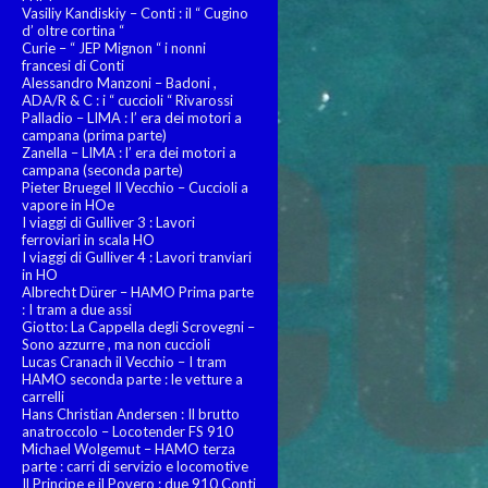
Vasiliy Kandiskiy – Conti : il “ Cugino
d’ oltre cortina “
Curie – “ JEP Mignon “ i nonni
francesi di Conti
Alessandro Manzoni – Badoni ,
ADA/R & C : i “ cuccioli “ Rivarossi
Palladio – LIMA : l’ era dei motori a
campana (prima parte)
Zanella – LIMA : l’ era dei motori a
campana (seconda parte)
Pieter Bruegel Il Vecchio – Cuccioli a
vapore in HOe
I viaggi di Gulliver 3 : Lavori
ferroviari in scala HO
I viaggi di Gulliver 4 : Lavori tranviari
in HO
Albrecht Dürer – HAMO Prima parte
: I tram a due assi
Giotto: La Cappella degli Scrovegni –
Sono azzurre , ma non cuccioli
Lucas Cranach il Vecchio – I tram
HAMO seconda parte : le vetture a
carrelli
Hans Christian Andersen : Il brutto
anatroccolo – Locotender FS 910
Michael Wolgemut – HAMO terza
parte : carri di servizio e locomotive
Il Principe e il Povero : due 910 Conti