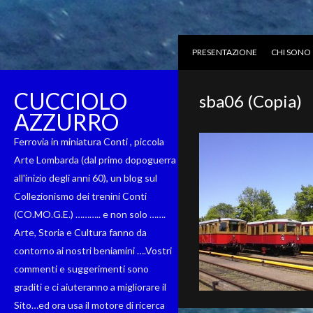
PRESENTAZIONE
CHI SONO
CUCCIOLO
sba06 (Copia)
AZZURRO
Ferrovia in miniatura Conti , piccola
Arte Lombarda (dal primo dopoguerra
all'inizio degli anni 60), un blog sul
Collezionismo dei trenini Conti
(CO.MO.G.E.) ……….. e non solo …….
Arte, Storia e Cultura fanno da
contorno ai nostri beniamini ….Vostri
commenti e suggerimenti sono
graditi e ci aiuteranno a migliorare il
Sito…ed ora usa il motore di ricerca