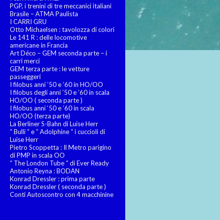
PGP, i trenini di tre meccanici italiani
Brasile – ATMA Paulista
I CARRI GRU
Otto Michaelsen : tavolozza di colori
Le 141 R : delle locomotive
americane in Francia
Art Déco – GEM seconda parte – i
carri merci
GEM terza parte : le vetture
passeggeri
I filobus anni ’50 e ’60 in HO/OO
I filobus degli anni ’50 e ’60 in scala
HO/OO ( seconda parte )
I filobus anni ‘50 e ’60 in scala
HO/OO (terza parte)
La Berliner S-Bahn di Luise Herr
“ Bulli “ e “ Adolphine “ i cuccioli di
Luise Herr
Pietro Scoppetta : Il Metro parigino
di PMP in scala OO
“ The London Tube “ di Ever Ready
Antonio Reyna : BODAN
Konrad Dressler : prima parte
Konrad Dressler ( seconda parte )
Conti Autoscontro con 4 macchinine