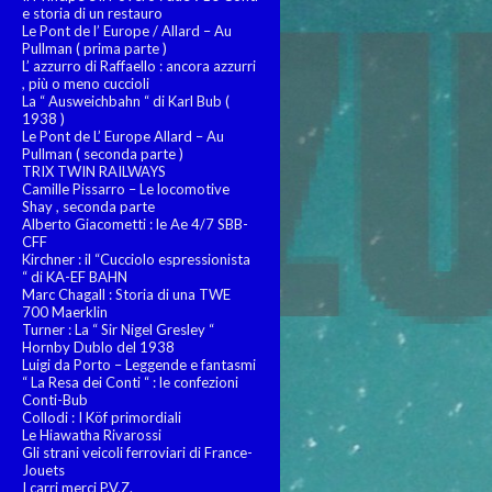
e storia di un restauro
Le Pont de l’ Europe / Allard – Au
Pullman ( prima parte )
L’ azzurro di Raffaello : ancora azzurri
, più o meno cuccioli
La “ Ausweichbahn “ di Karl Bub (
1938 )
Le Pont de L’ Europe Allard – Au
Pullman ( seconda parte )
TRIX TWIN RAILWAYS
Camille Pissarro – Le locomotive
Shay , seconda parte
Alberto Giacometti : le Ae 4/7 SBB-
CFF
Kirchner : il “Cucciolo espressionista
“ di KA-EF BAHN
Marc Chagall : Storia di una TWE
700 Maerklin
Turner : La “ Sir Nigel Gresley “
Hornby Dublo del 1938
Luigi da Porto – Leggende e fantasmi
“ La Resa dei Conti “ : le confezioni
Conti-Bub
Collodi : I Köf primordiali
Le Hiawatha Rivarossi
Gli strani veicoli ferroviari di France-
Jouets
I carri merci P.V.Z.