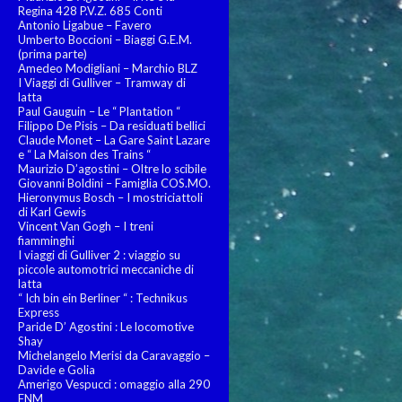
Regina 428 P.V.Z. 685 Conti
Antonio Ligabue – Favero
Umberto Boccioni – Biaggi G.E.M.
(prima parte)
Amedeo Modigliani – Marchio BLZ
I Viaggi di Gulliver – Tramway di
latta
Paul Gauguin – Le “ Plantation “
Filippo De Pisis – Da residuati bellici
Claude Monet – La Gare Saint Lazare
e “ La Maison des Trains “
Maurizio D’agostini – Oltre lo scibile
Giovanni Boldini – Famiglia COS.MO.
Hieronymus Bosch – I mostriciattoli
di Karl Gewis
Vincent Van Gogh – I treni
fiamminghi
I viaggi di Gulliver 2 : viaggio su
piccole automotrici meccaniche di
latta
“ Ich bin ein Berliner “ : Technikus
Express
Paride D’ Agostini : Le locomotive
Shay
Michelangelo Merisi da Caravaggio –
Davide e Golia
Amerigo Vespucci : omaggio alla 290
FNM